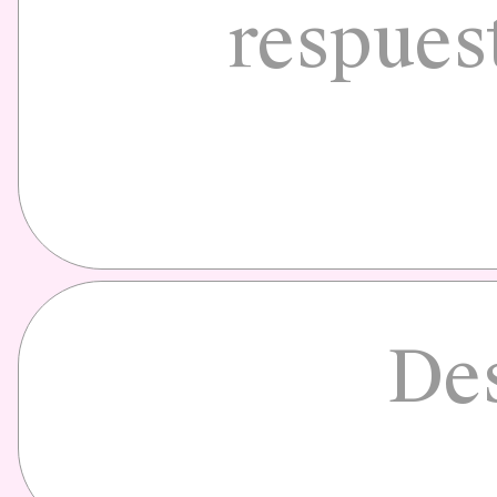
respues
Des