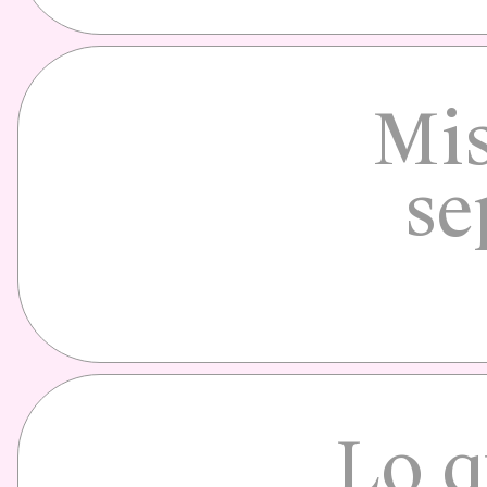
Mis
se
Lo q