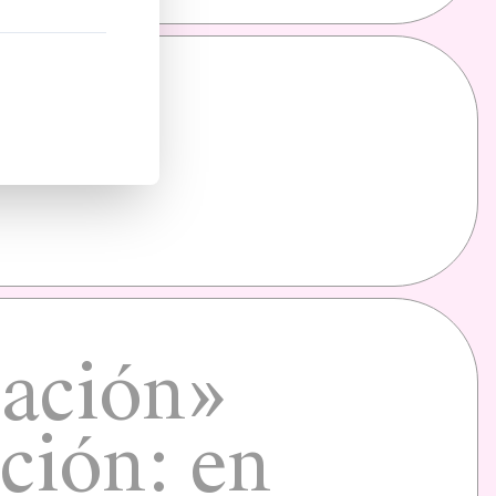
pación»
ción: en