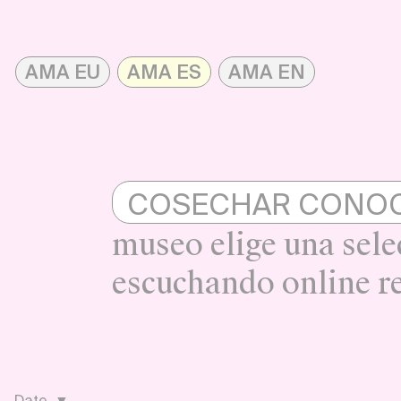
Skip
to
AMA EU
AMA ES
AMA EN
content
AMAonline
COSECHAR CONOC
museo elige una sele
escuchando online r
Date