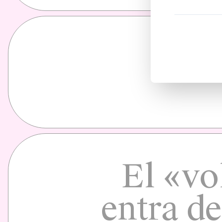
El «vo
entra d