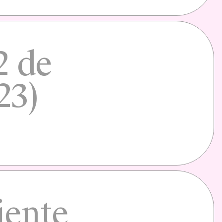
2 de
23)
iente