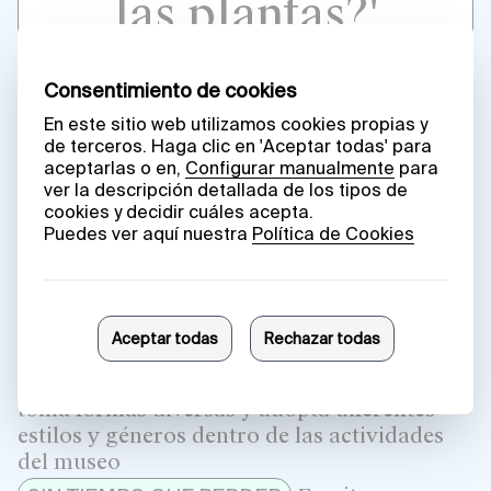
las plantas?'
Michael Marder & Anais Tondeur
9 DE JUNIO DE 2025
Una persona
COSECHAR CONOCIMIENTO
que colabora con el museo elige una
selección de lo que ha estado leyendo,
viendo o escuchando online recientemente
Poético,
EN MATERIA DE PALABRAS
teórico, ficcional, analítico, académico,
personal, escrito u oral: el discurso del arte
toma formas diversas y adopta diferentes
estilos y géneros dentro de las actividades
del museo