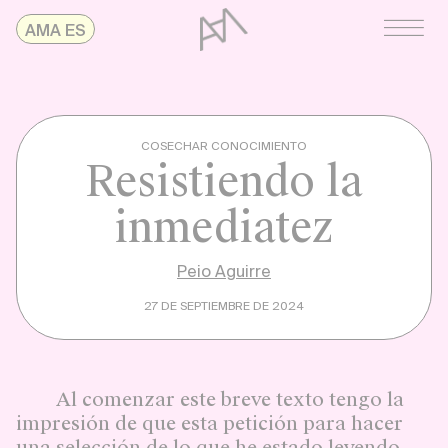
Skip
AMAonline
AMA ES
to
content
COSECHAR CONOCIMIENTO
Resistiendo la
inmediatez
Peio Aguirre
27 DE SEPTIEMBRE DE 2024
Al comenzar este breve texto tengo la
impresión de que esta petición para hacer
una selección de lo que he estado leyendo,