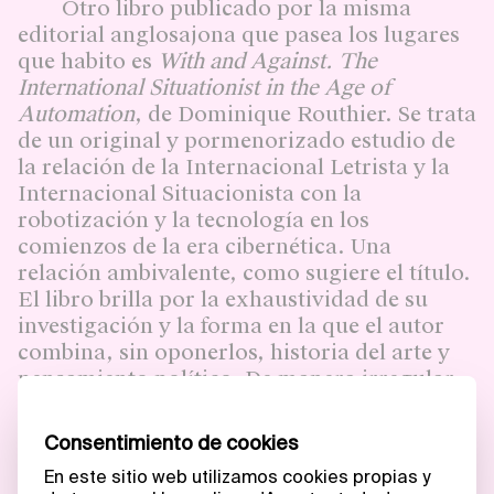
Otro libro publicado por la misma
editorial anglosajona que pasea los lugares
que habito es
With and Against.
The
International Situationist in the Age of
Automation
, de Dominique Routhier. Se trata
de un original y pormenorizado estudio de
la relación de la Internacional Letrista y la
Internacional Situacionista con la
robotización y la tecnología en los
comienzos de la era cibernética. Una
relación ambivalente, como sugiere el título.
El libro brilla por la exhaustividad de su
investigación y la forma en la que el autor
combina, sin oponerlos, historia del arte y
pensamiento político. De manera irregular
también he estado leyendo sobre cuestiones
espaciales, a Henri Levebvre y a Kristin
Ross. Tengo el libro
Constant.
Nueva
Babilonia. [La utopía de la ciudad ideal en el