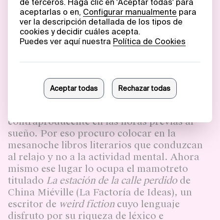
siglo xx]
(Cátedra) sin empezar. Estas
lecturas no tienen un provecho inminente y
las leo muy lentamente. Para evitar el
deterioro del manoseo protejo los libros con
forro, rutina tremendamente relajante.
Mis hábitos de lectura varían según la
hora del día. Me sucede, cada vez más
frecuentemente, que leer teoría, crítica y
libros de actualidad tienen un efecto
contraproducente en las horas previas al
sueño. Por eso procuro colocar en la
mesanoche libros literarios que conduzcan
al relajo y no a la actividad mental. Ahora
mismo ese lugar lo ocupa el mamotreto
titulado
La estación de la calle perdido
de
China Miéville (La Factoría de Ideas), un
escritor de
weird fiction
cuyo lenguaje
disfruto por su riqueza de léxico e