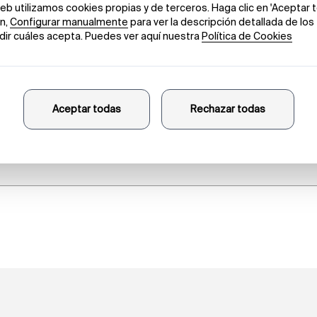
ué sueñan las p
Michael Marder & Anais Tondeur
9 DE JUNIO DE 2025