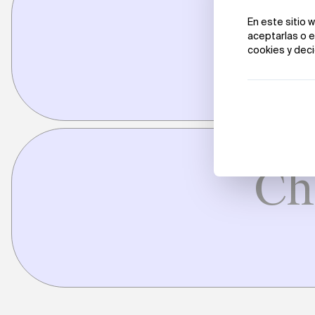
Ch
Ch