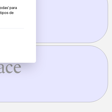
tus
ace