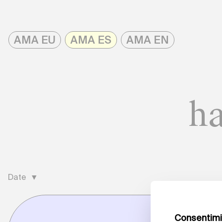
Skip
to
AMA EU
AMA ES
AMA EN
content
AMAonline
ha
Date