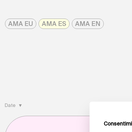
Skip
to
AMA EU
AMA ES
AMA EN
content
AMAonline
Date