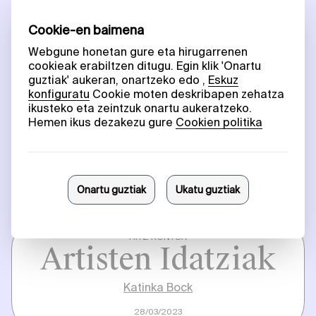
HITZ-KONTUA
Xabier
Salaberria:
Demosa
Berreraikitzea
Lars Bang Larsen
02/01/2023
HITZ-KONTUA
Artisten Idatziak
Katinka Bock
28/03/2023