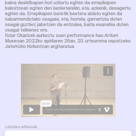
baina deskribapen hori uzkurtu egiten da errepikapen
bakoitzean egiten den kenketarekin, eta, azkenik, desagertu
egiten da. Errepikapen batetik bestera aldatu egiten da
nabarmendutako osagaia, eta, horrela, garrantzia duten
osagai guztiez jabetzen da entzulea, baita esanahia duten
osagai txikienez ere.
Itziar Okarizek aurkeztu zuen performance hau Artium
Museoan 2022ko apirilaren 26an, 20. urteurrena ospatzeko
Jatorrizko hizkuntzan argitaratua
Lotutako artikuluak