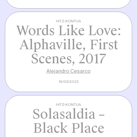
HITZ-KONTUA
Words Like Love:
Alphaville, First
Scenes, 2017
Alejandro Cesarco
16/03/2023
HITZ-KONTUA
Solasaldia –
Black Place